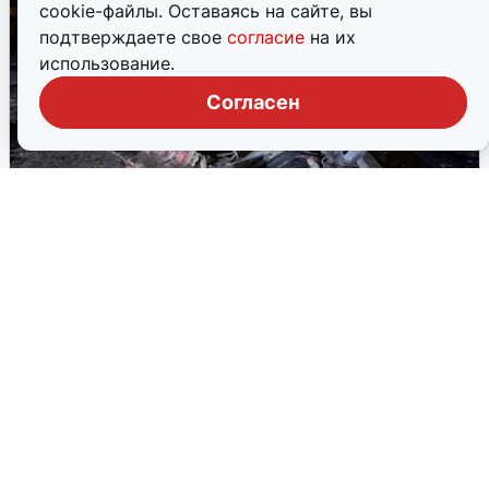
cookie-файлы. Оставаясь на сайте, вы
подтверждаете свое
согласие
на их
использование.
Согласен
18-летний водитель получил 6 лет за
смертельное ДТП
Тобольский городской суд вынес приговор 18-летнему
Максиму Иванкову за смертельное ДТП, произошедшее в
октябре 2025 года. В аварии погибла 17-летняя девушка.
29 июня, 2026, 12:09
3