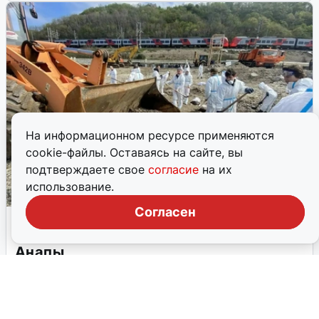
Жители Пермского края утром 8 мая получили
уведомления от экстренных служб о введении режима
беспилотной опасности.
8 мая, 2026, 04:04
71
На информационном ресурсе применяются
cookie-файлы. Оставаясь на сайте, вы
подтверждаете свое
согласие
на их
использование.
Согласен
На Урале вновь объявлен режим
беспилотной опасности