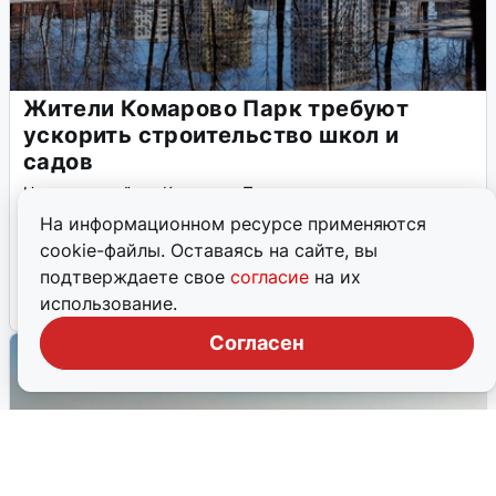
Жители Комарово Парк требуют
ускорить строительство школ и
садов
Новоселы района Комарово Парк, недовольные
очередным переносом сроков строительства школ и
На информационном ресурсе применяются
детсадов, начали сбор подписей, чтобы ускорить
cookie-файлы. Оставаясь на сайте, вы
появление социальной инфраструктуры.
подтверждаете свое
согласие
на их
использование.
4 июня, 2026, 09:53
11
Согласен