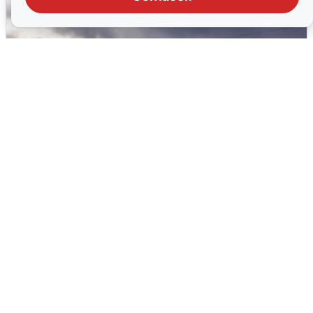
Над ХМАО впервые сбили
беспилотники
3 августа
0