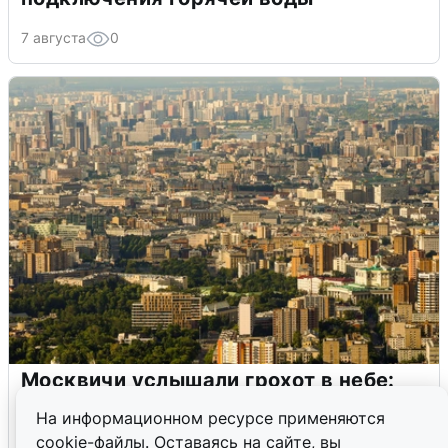
7 августа
0
Москвичи услышали грохот в небе:
подробности
На информационном ресурсе применяются
cookie-файлы. Оставаясь на сайте, вы
7 августа
0