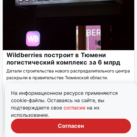
Wildberries построит в Тюмени
логистический комплекс за 6 млрд
Детали строительства нового распределительного центра
раскрыли в правительстве Тюменской области.
6 декабря, 2025, 12:12
7
На информационном ресурсе применяются
cookie-файлы. Оставаясь на сайте, вы
подтверждаете свое
согласие
на их
←
1
2
3
4
5
6
использование.
Согласен