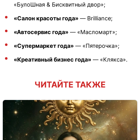
«БулоШная & Бисквитный двор»;
«Салон красоты года»
— Brilliance;
«Автосервис года»
— «Масломарт»;
«Супермаркет года»
— «Пятерочка»;
«Креативный бизнес года»
— «Клякса».
ЧИТАЙТЕ ТАКЖЕ