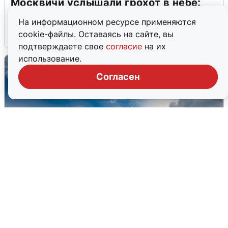
Москвичи услышали грохот в небе:
подробности
На информационном ресурсе применяются
cookie-файлы. Оставаясь на сайте, вы
7 августа
0
подтверждаете свое
согласие
на их
использование.
Согласен
МЧС ответило на сообщения о
грохоте в Москве