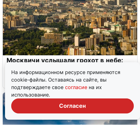
Москвичи услышали грохот в небе:
подробности
На информационном ресурсе применяются
cookie-файлы. Оставаясь на сайте, вы
7 августа
0
подтверждаете свое
согласие
на их
использование.
Согласен