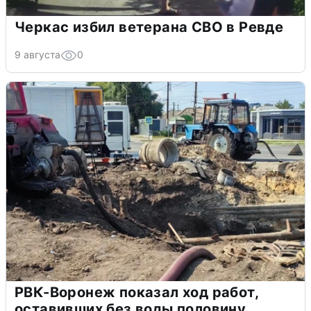
Черкас избил ветерана СВО в Ревде
9 августа
0
РВК-Воронеж показал ход работ,
оставивших без воды половину