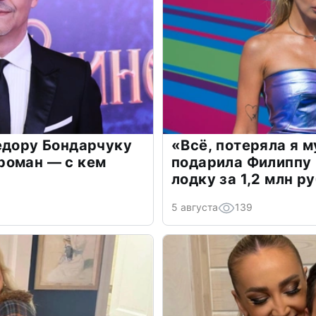
едору Бондарчуку
«Всё, потеряла я 
роман — с кем
подарила Филиппу
лодку за 1,2 млн р
5 августа
139