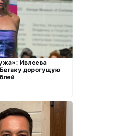
мужа»: Ивлеева
 Бегаку дорогущую
ублей