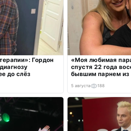
 терапии»: Гордон
«Моя любимая пара
диагнозу
спустя 22 года во
ее до слёз
бывшим парнем из
5 августа
188