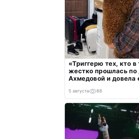
«Триггерю тех, кто в
жестко прошлась по 
Ахмедовой и довела 
5 августа
88