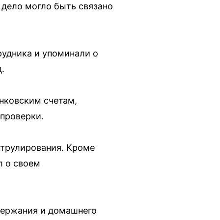
е дело могло быть связано
рудника и упоминали о
.
нковским счетам,
проверки.
атрулирования. Кроме
л о своем
держания и домашнего