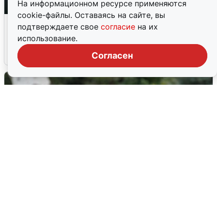
На информационном ресурсе применяются
cookie-файлы. Оставаясь на сайте, вы
Ночная атака БПЛА на Ярославль:
подтверждаете свое
согласие
на их
попадания и последствия
использование.
6 августа
0
Согласен