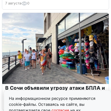
7 августа
0
В Сочи объявили угрозу атаки БПЛА и
закрыли пляжи
На информационном ресурсе применяются
6 августа
0
cookie-файлы. Оставаясь на сайте, вы
подтверждаете свое
согласие
на их