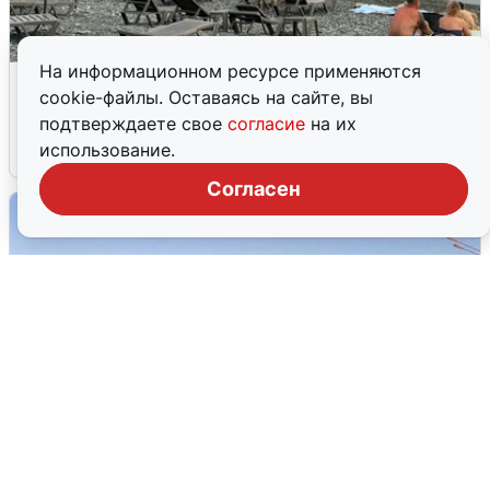
На информационном ресурсе применяются
Жители и туристы Сочи рассказали
cookie-файлы. Оставаясь на сайте, вы
об атаке БПЛА 5 августа
подтверждаете свое
согласие
на их
использование.
5 августа
0
Согласен