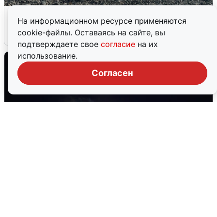
Сирены в Сочи: новая угроза БПЛА
На информационном ресурсе применяются
cookie-файлы. Оставаясь на сайте, вы
6 августа
0
подтверждаете свое
согласие
на их
использование.
Согласен
Взрывы в Воронеже после сигнала
тревоги