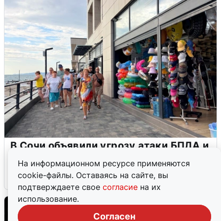
В Сочи объявили угрозу атаки БПЛА и
закрыли пляжи
На информационном ресурсе применяются
cookie-файлы. Оставаясь на сайте, вы
6 августа
0
подтверждаете свое
согласие
на их
использование.
Согласен