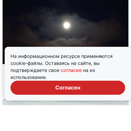
На информационном ресурсе применяются
cookie-файлы. Оставаясь на сайте, вы
Взрывы в Воронеже после сигнала
подтверждаете свое
согласие
на их
тревоги
использование.
Согласен
5 августа
0