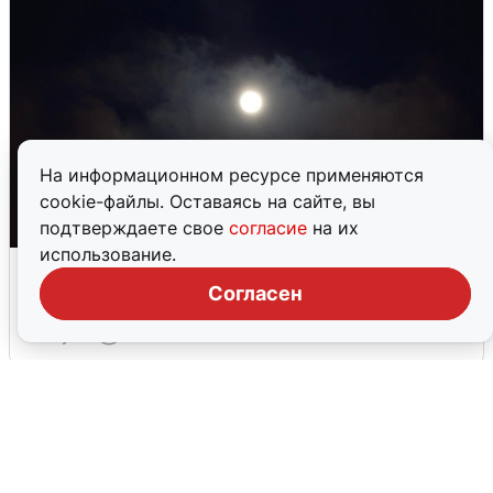
На информационном ресурсе применяются
cookie-файлы. Оставаясь на сайте, вы
подтверждаете свое
согласие
на их
использование.
Взрывы в Воронеже после сигнала
тревоги
Согласен
5 августа
0