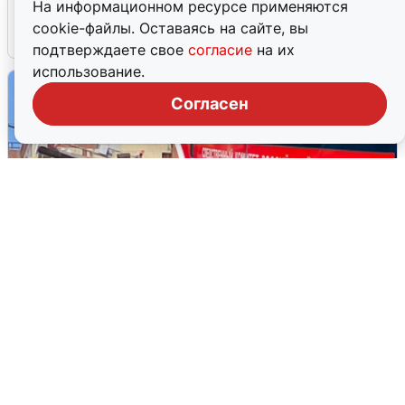
На информационном ресурсе применяются
cookie-файлы. Оставаясь на сайте, вы
4 августа
0
подтверждаете свое
согласие
на их
использование.
Согласен
Видео с места гибели рабочего на
стройке в Новосибирске
3 августа
0