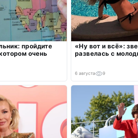
льник: пройдите
«Ну вот и всё»: з
 котором очень
развелась с моло
6 августа
9