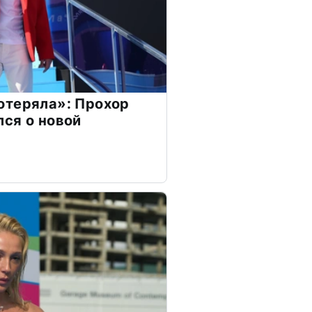
отеряла»: Прохор
ся о новой