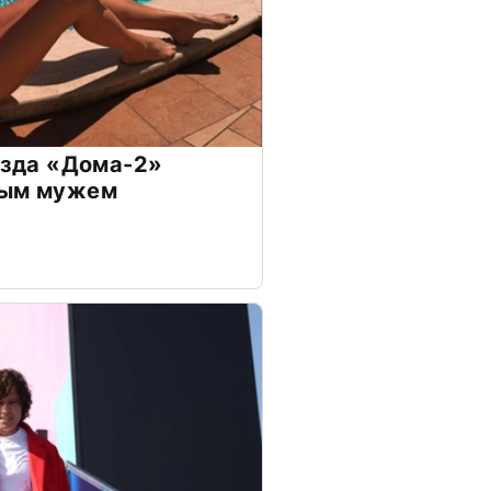
везда «Дома-2»
дым мужем