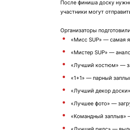
После финиша доску нужно
участники могут отправит
Организаторы подготовили
«Мисс SUP» — самая я
«Мистер SUP» — анало
«Лучший костюм» — за
«1+1» — парный заплы
«Лучший декор доски»
«Лучшее фото» — загру
«Командный заплыв» —
«Лучший рилс» — выло