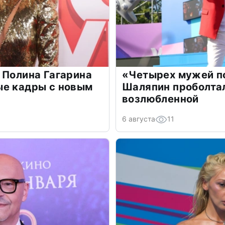
 Полина Гагарина
«Четырех мужей п
ые кадры с новым
Шаляпин проболтал
возлюбленной
6 августа
11