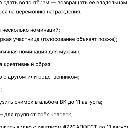
 сдать волонтёрам — возвращать её владельцам 
ься на церемонию награждения.
 несколько номинаций:
ркая участница (голосование объявят позже);
гичная номинация для мужчин;
 креативный образ;
в с другом или родственником;
;
зить снимок в альбом ВК до 11 августа;
 для групп от трёх человек;
жить видео с хештегом #72САПФЕСТ до 11 август