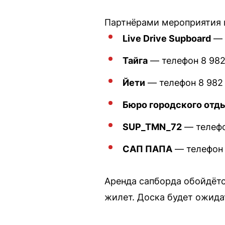
Партнёрами мероприятия 
Live Drive Supboard
— т
Тайга
— телефон 8 982 
Йети
— телефон 8 982 
Бюро городского отд
SUP_TMN_72
— телефон
САП ПАПА
— телефон 8
Аренда сапборда обойдётс
жилет. Доска будет ожидат