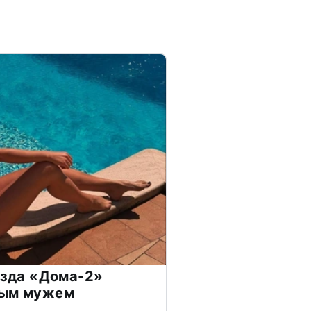
везда «Дома-2»
дым мужем