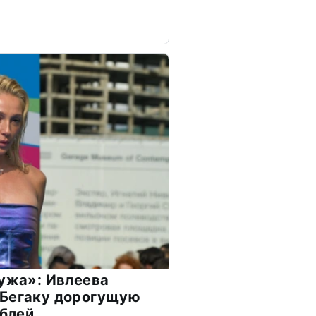
мужа»: Ивлеева
 Бегаку дорогущую
ублей