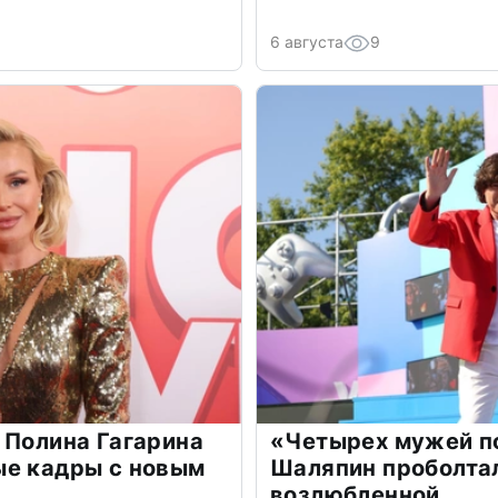
6 августа
9
 Полина Гагарина
«Четырех мужей п
ые кадры с новым
Шаляпин проболтал
возлюбленной