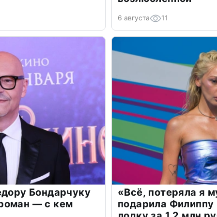
6 августа
11
едору Бондарчуку
«Всё, потеряла я 
роман — с кем
подарила Филиппу
лодку за 1,2 млн р