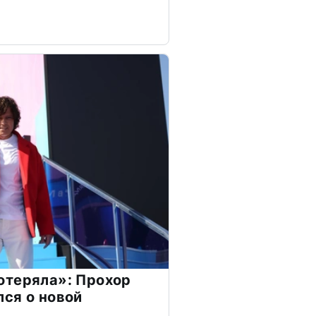
отеряла»: Прохор
ся о новой