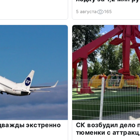
5 августа
165
 дважды экстренно
СК возбудил дело 
тюменки с аттрак