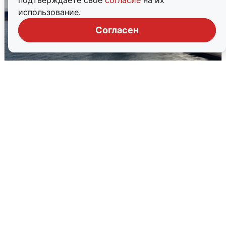
подтверждаете свое
согласие
на их
использование.
Согласен
В Сочи сняли угрозу атаки БПЛА,
аэропорт закрыт
6 августа
0