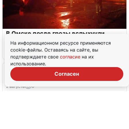
В Омске после грозы вспыхнули
дома: видео последствий
На информационном ресурсе применяются
cookie-файлы. Оставаясь на сайте, вы
2 августа
0
подтверждаете свое
согласие
на их
использование.
Очевидцы сообщили о черном дыме в
Согласен
Новосемейкино
2 августа
0