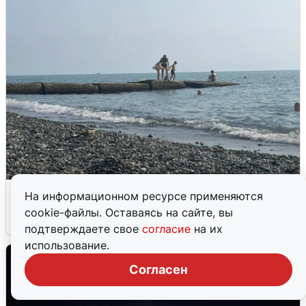
Сирены в Сочи: новая угроза БПЛА
На информационном ресурсе применяются
cookie-файлы. Оставаясь на сайте, вы
6 августа
0
подтверждаете свое
согласие
на их
использование.
Согласен