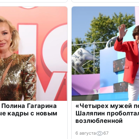
 Полина Гагарина
«Четырех мужей п
ые кадры с новым
Шаляпин проболтал
возлюбленной
6 августа
67