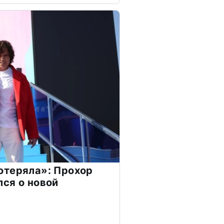
отеряла»: Прохор
ся о новой