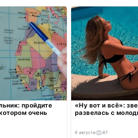
льник: пройдите
«Ну вот и всё»: з
 котором очень
развелась с моло
6 августа
87