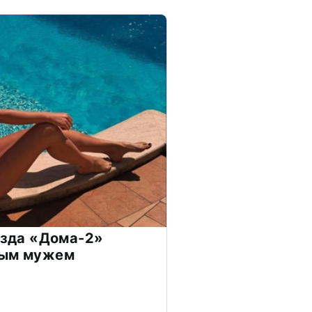
везда «Дома-2»
дым мужем