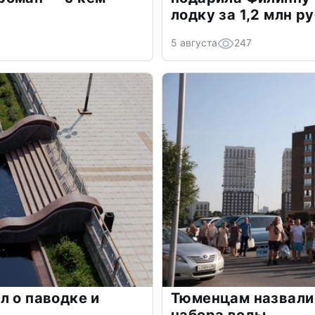
лодку за 1,2 млн р
5 августа
247
л о паводке и
Тюменцам назвали 