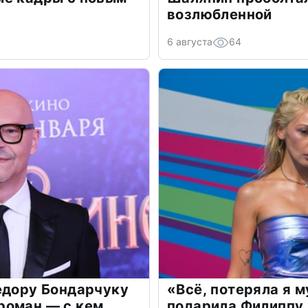
возлюбленной
6 августа
64
едору Бондарчуку
«Всё, потеряла я 
роман — с кем
подарила Филиппу