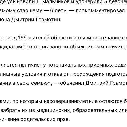
оде усыновили 11 мальчиков и удочерили 5 дево
самому старшему — 6 лет», — прокомментировал 
иона Дмитрий Грамотин.
е период 166 жителей области изъявили желание 
ндидатам было отказано по объективным причина
ляется наличие [у потенциальных приемных роди
лищные условия и отказ от прохождения подгот
тание в свою семью», — объяснил Дмитрий Грамо
ми, по которым несовершеннолетние остаются б
 забрать их из медицинских, образовательных ил
ничение родительских прав.