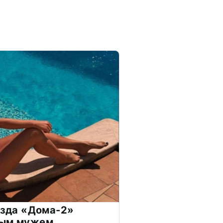
везда «Дома-2»
дым мужем