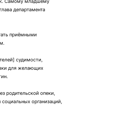
чек. Самому младшему
глава департамента
стать приёмными
м.
телей] судимости,
овки для желающих
тин.
ез родительской опеки,
и социальных организаций,