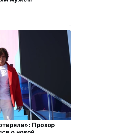
отеряла»: Прохор
ся о новой