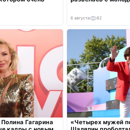
6 августа
82
 Полина Гагарина
«Четырех мужей п
ые кадры с новым
Шаляпин проболтал