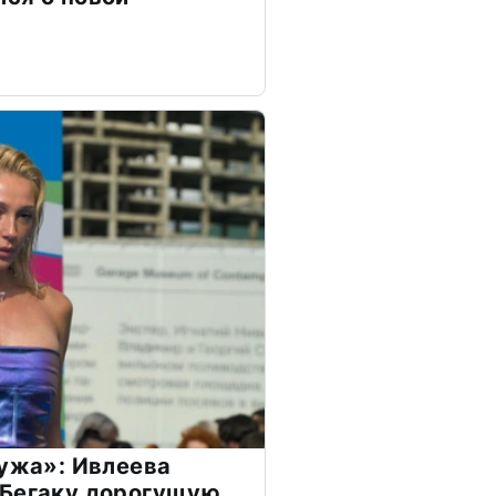
мужа»: Ивлеева
 Бегаку дорогущую