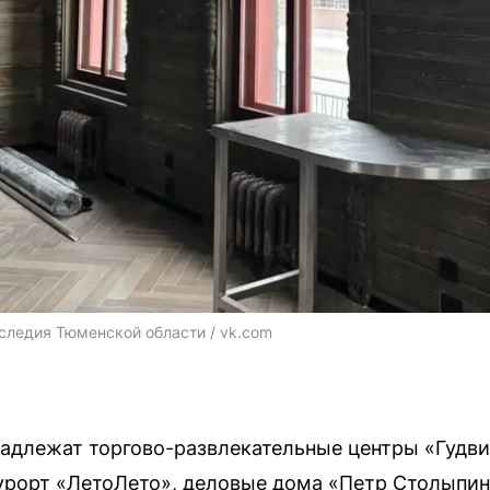
следия Тюменской области / vk.com
адлежат торгово-развлекательные центры «Гудви
урорт «ЛетоЛето», деловые дома «Петр Столыпин