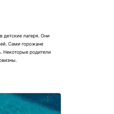
 детские лагеря. Они
лей. Сами горожане
рь. Некоторые родители
говизны.