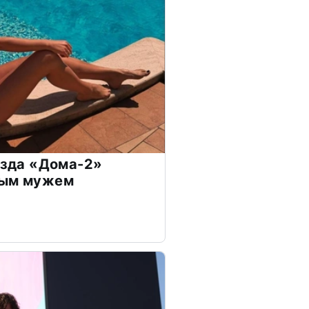
везда «Дома-2»
дым мужем