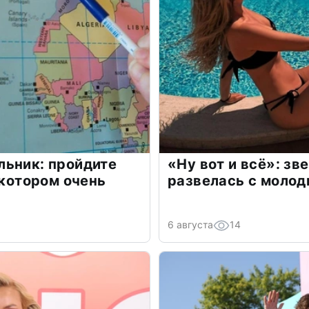
льник: пройдите
«Ну вот и всё»: з
 котором очень
развелась с моло
6 августа
14