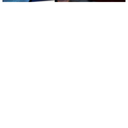
Ночью в Самарской области завыли
сирены
8 августа
0