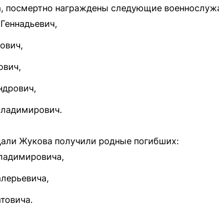
та, посмертно награждены следующие военнослуж
 Геннадьевич,
ович,
ович,
ндрович,
Владимирович.
дали Жукова получили родные погибших:
ладимировича,
алерьевича,
товича.