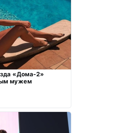
везда «Дома-2»
дым мужем