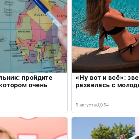
льник: пройдите
«Ну вот и всё»: з
 котором очень
развелась с моло
6 августа
54