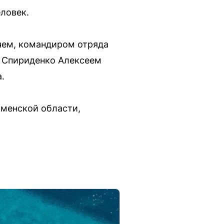
ловек.
чем, командиром отряда
о Спириденко Алексеем
.
юменской области,