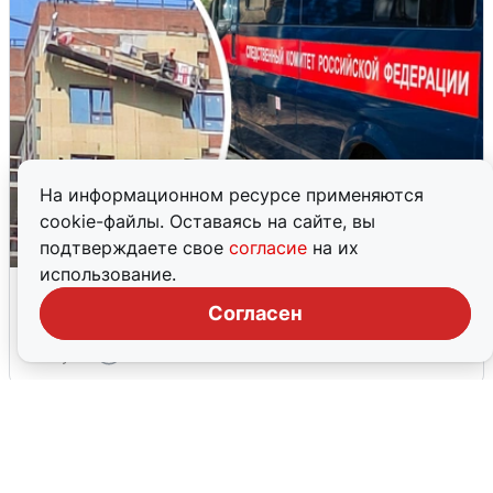
На информационном ресурсе применяются
cookie-файлы. Оставаясь на сайте, вы
подтверждаете свое
согласие
на их
использование.
Видео с места гибели рабочего на
стройке в Новосибирске
Согласен
3 августа
0