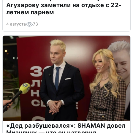
Агузарову заметили на отдыхе с 22-
летнем парнем
4 августа
73
«Дед разбушевался»: SHAMAN довел
Мизулину — что он натворил