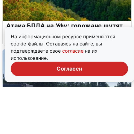
Атака БПЛА на Уфу: горожане шутят
На информационном ресурсе применяются
5 августа
0
cookie-файлы. Оставаясь на сайте, вы
подтверждаете свое
согласие
на их
использование.
Согласен