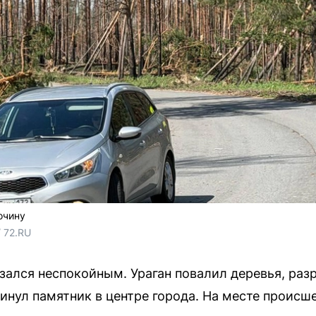
очину
 72.RU
зался неспокойным. Ураган повалил деревья, ра
инул памятник в центре города. На месте происш