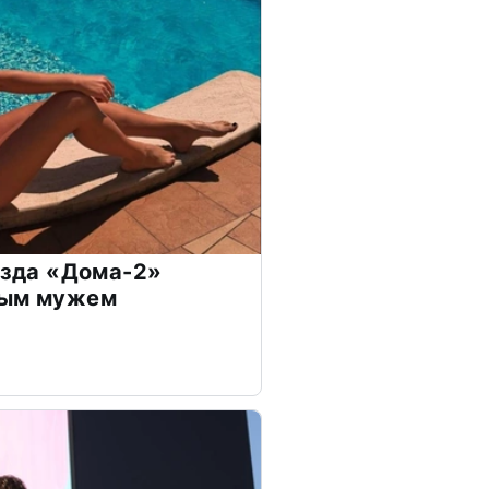
везда «Дома-2»
дым мужем