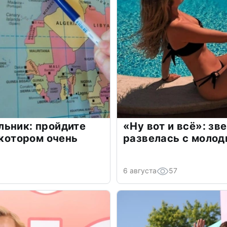
льник: пройдите
«Ну вот и всё»: з
 котором очень
развелась с моло
6 августа
57