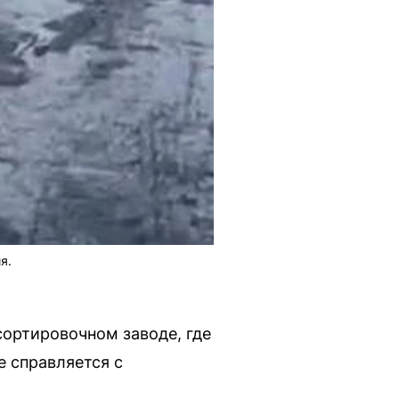
я.
сортировочном заводе, где
е справляется с