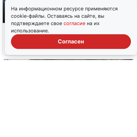
На информационном ресурсе применяются
cookie-файлы. Оставаясь на сайте, вы
подтверждаете свое
согласие
на их
Ночная атака БПЛА на Ярославль:
использование.
попадания и последствия
Согласен
6 августа
0