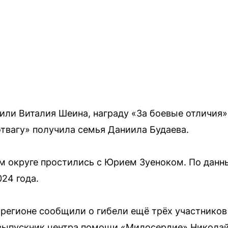
ли Виталия Шеина, награду «За боевые отличия
отвагу» получила семья Даниила Будаева.
м округе простились с Юрием Зуеноком. По данн
24 года.
 в регионе сообщили о гибели ещё трёх участнико
 выпускник центра помощи «Милосердие» Николай