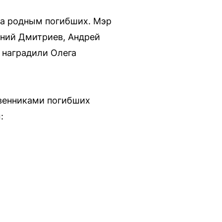
ва родным погибших. Мэр
ений Дмитриев, Андрей
 наградили Олега
твенниками погибших
: