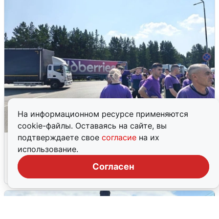
На информационном ресурсе применяются
cookie-файлы. Оставаясь на сайте, вы
подтверждаете свое
согласие
на их
Склад Wildberries в Екатеринбурге
использование.
эвакуировали из-за БПЛА
Согласен
5 августа
0