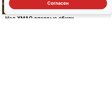
Согласен
Над ХМАО впервые сбили
беспилотники
3 августа
0