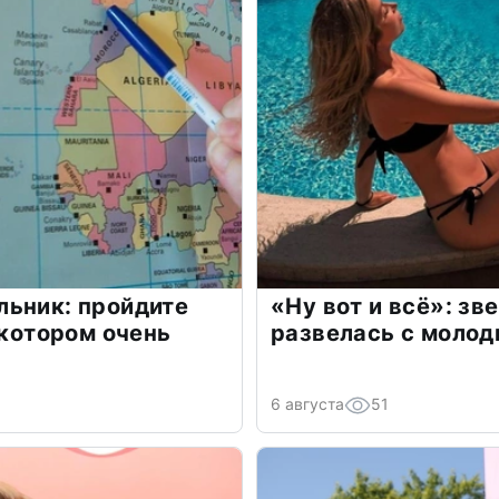
льник: пройдите
«Ну вот и всё»: з
 котором очень
развелась с моло
6 августа
51