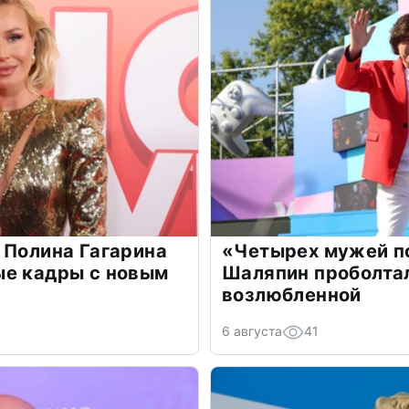
 Полина Гагарина
«Четырех мужей п
ые кадры с новым
Шаляпин проболтал
возлюбленной
6 августа
41