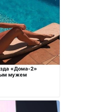
везда «Дома-2»
дым мужем