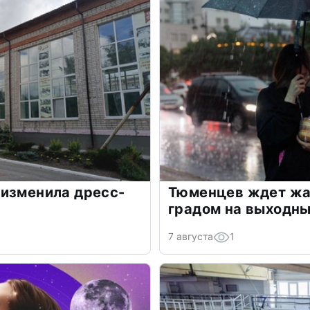
 изменила дресс-
Тюменцев ждет жар
градом на выходн
7 августа
1