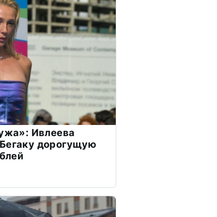
мужа»: Ивлеева
 Бегаку дорогущую
ублей