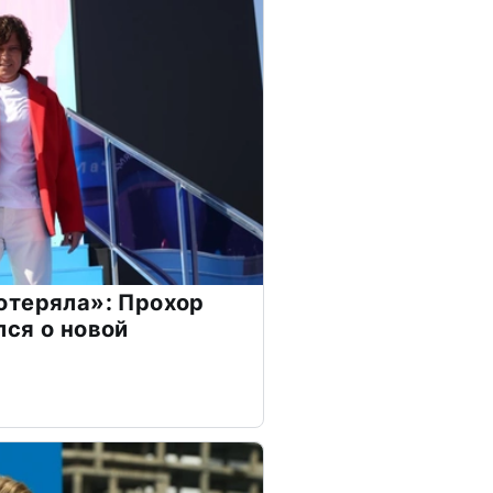
отеряла»: Прохор
ся о новой