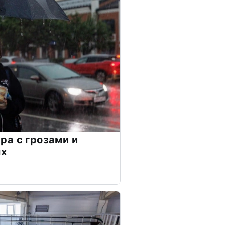
а с грозами и
ых