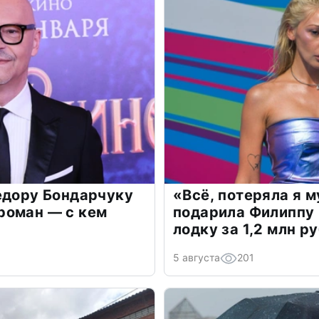
едору Бондарчуку
«Всё, потеряла я 
роман — с кем
подарила Филиппу
лодку за 1,2 млн р
5 августа
201