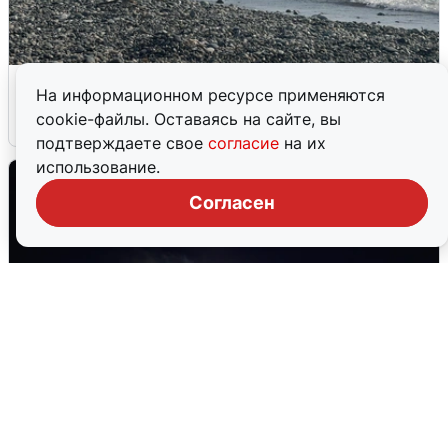
Сирены в Сочи: новая угроза БПЛА
На информационном ресурсе применяются
cookie-файлы. Оставаясь на сайте, вы
6 августа
0
подтверждаете свое
согласие
на их
использование.
Согласен