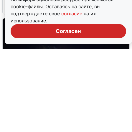
cookie-файлы. Оставаясь на сайте, вы
6 августа
0
подтверждаете свое
согласие
на их
использование.
Согласен
Взрывы в Воронеже после сигнала
тревоги
5 августа
0