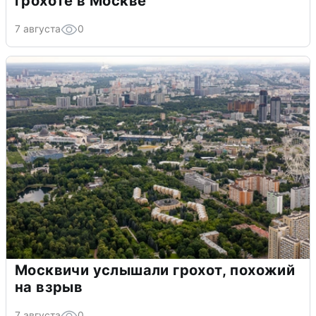
грохоте в Москве
7 августа
0
Москвичи услышали грохот, похожий
на взрыв
7 августа
0