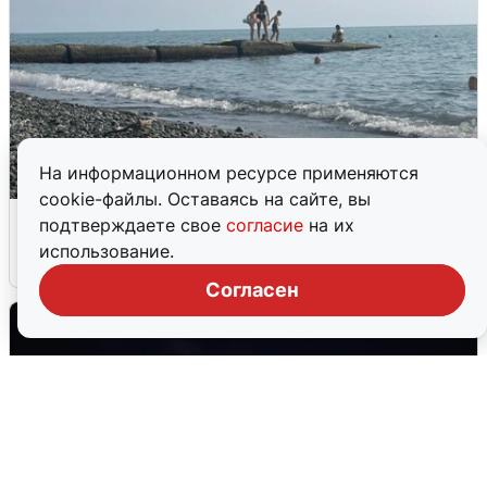
На информационном ресурсе применяются
cookie-файлы. Оставаясь на сайте, вы
Сирены в Сочи: новая угроза БПЛА
подтверждаете свое
согласие
на их
использование.
6 августа
0
Согласен