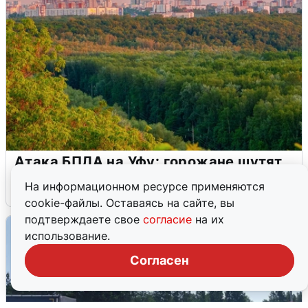
Атака БПЛА на Уфу: горожане шутят
На информационном ресурсе применяются
5 августа
0
cookie-файлы. Оставаясь на сайте, вы
подтверждаете свое
согласие
на их
использование.
Согласен