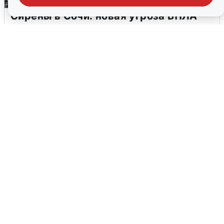
Сирены в Сочи: новая угроза БПЛА
6 августа
0
В Воронеже прогремели взрывы
после сигнала тревоги