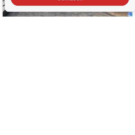
В Сочи объявили угрозу атаки БПЛА и
закрыли пляжи
6 августа
0