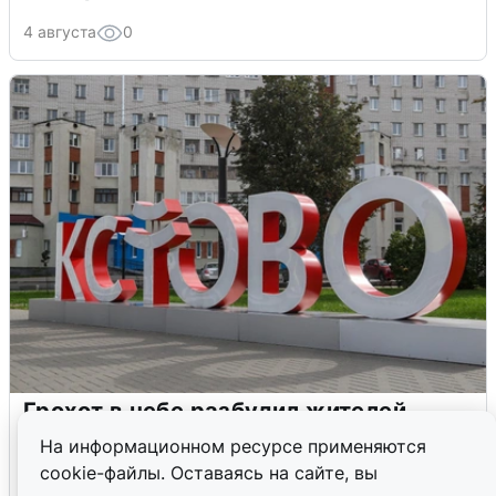
4 августа
0
Грохот в небе разбудил жителей
Кстова
На информационном ресурсе применяются
cookie-файлы. Оставаясь на сайте, вы
4 августа
0