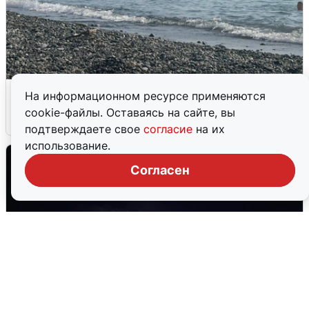
Сирены в Сочи: новая угроза БПЛА
На информационном ресурсе применяются
cookie-файлы. Оставаясь на сайте, вы
6 августа
0
подтверждаете свое
согласие
на их
использование.
Согласен