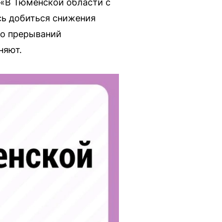
 «В Тюменской области с
сь добиться снижения
во прерываний
няют.