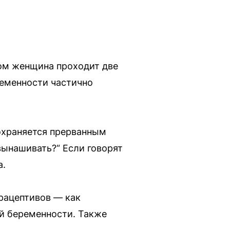
том женщина проходит две
ременности частично
охраняется прерванным
вынашивать?“ Если говорят
а.
рацептивов — как
ой беременности. Также