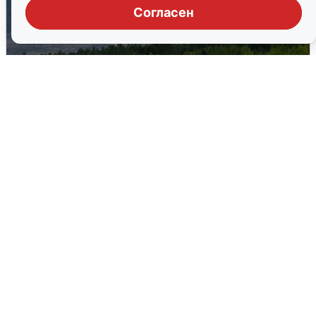
Согласен
Ночная атака БПЛА на Самарскую
область: хронология
8 августа
0