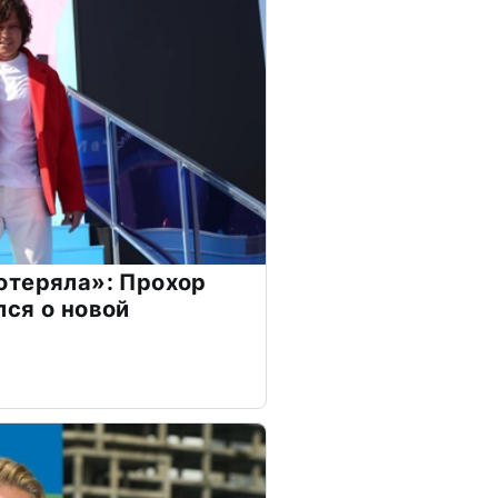
отеряла»: Прохор
ся о новой