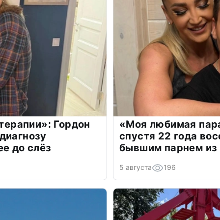
 терапии»: Гордон
«Моя любимая пара
диагнозу
спустя 22 года во
ее до слёз
бывшим парнем из
5 августа
196