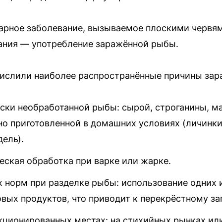
арное заболевание, вызываемое плоскими червями
ания — употребление заражённой рыбы.
числили наиболее распространённые причины зар
ски необработанной рыбы: сырой, строганины, м
но приготовленной в домашних условиях (личинки
дель).
еская обработка при варке или жарке.
 норм при разделке рыбы: использование одних и
вых продуктов, что приводит к перекрёстному за
кционированных местах: на стихийных рынках или