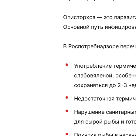
Описторхоз — это паразит
Основной путь инфициров
В Роспотребнадзоре пере
Употребление термиче
слабовяленой, особен
сохраняться до 2–3 не
Недостаточная термич
Нарушение санитарных
для сырой рыбы и гото
Покупка рыбы в несан