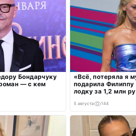
едору Бондарчуку
«Всё, потеряла я 
роман — с кем
подарила Филиппу
лодку за 1,2 млн р
5 августа
144