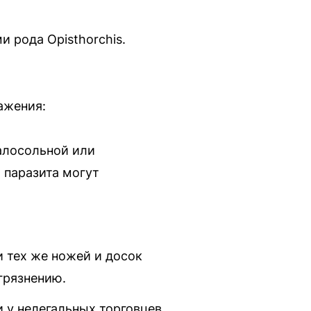
 рода Opisthorchis.
ажения:
алосольной или
 паразита могут
 тех же ножей и досок
грязнению.
 у нелегальных торговцев.