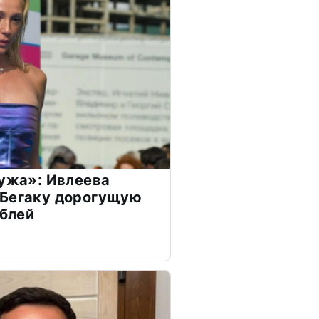
мужа»: Ивлеева
 Бегаку дорогущую
ублей