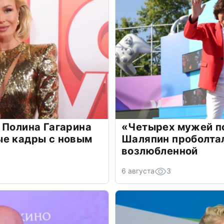
 Полина Гагарина
«Четырех мужей п
ые кадры с новым
Шаляпин проболтал
возлюбленной
6 августа
3