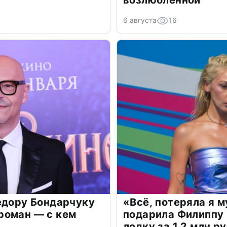
6 августа
16
едору Бондарчуку
«Всё, потеряла я 
роман — с кем
подарила Филиппу
лодку за 1,2 млн р