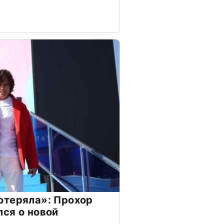
отеряла»: Прохор
ся о новой