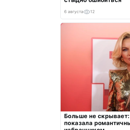
стыдно ошибиться
6 августа
12
Больше не скрывает:
показала романтичн
избранником