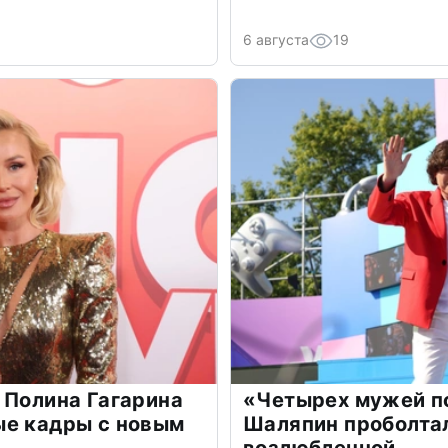
6 августа
19
 Полина Гагарина
«Четырех мужей п
ые кадры с новым
Шаляпин проболтал
возлюбленной