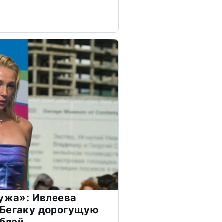
мужа»: Ивлеева
 Бегаку дорогущую
ублей