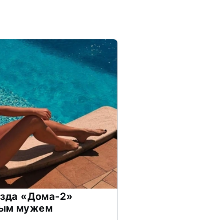
везда «Дома-2»
дым мужем