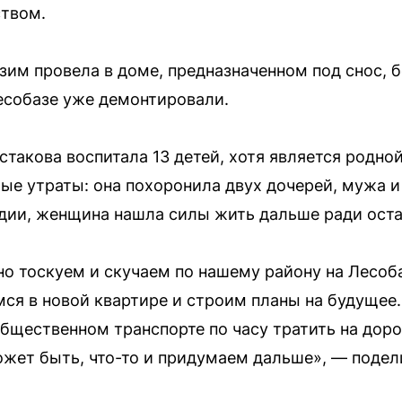
ством.
зим провела в доме, предназначенном под снос, 
есобазе уже демонтировали.
стакова воспитала 13 детей, хотя является родно
е утраты: она похоронила двух дочерей, мужа и
дии, женщина нашла силы жить дальше ради ост
 но тоскуем и скучаем по нашему району на Лесоб
мся в новой квартире и строим планы на будущее.
общественном транспорте по часу тратить на доро
жет быть, что-то и придумаем дальше», — подел